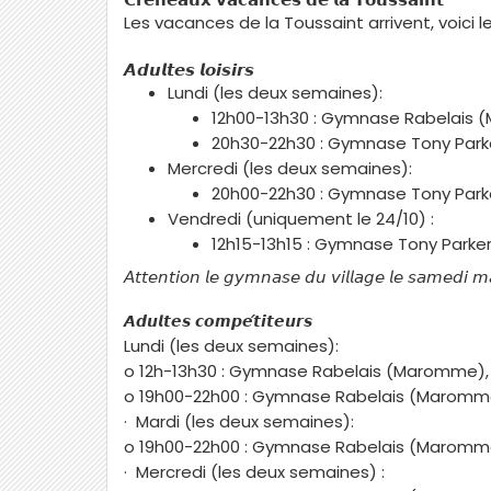
𝗖𝗿𝗲́𝗻𝗲𝗮𝘂𝘅
𝘃𝗮𝗰𝗮𝗻𝗰𝗲𝘀
𝗱𝗲
𝗹𝗮
𝗧𝗼𝘂𝘀𝘀𝗮𝗶𝗻𝘁
Les vacances de la Toussaint arrivent, voici 
𝘼𝙙𝙪𝙡𝙩𝙚𝙨
𝙡𝙤𝙞𝙨𝙞𝙧𝙨
Lundi (les deux semaines):
12h00-13h30 : Gymnase Rabelais
20h30-22h30 : Gymnase Tony Park
Mercredi (les deux semaines):
20h00-22h30 : Gymnase Tony Park
Vendredi (uniquement le 24/10) :
12h15-13h15 : Gymnase Tony Parke
𝘈𝘵𝘵𝘦𝘯𝘵𝘪𝘰𝘯
𝘭𝘦
𝘨𝘺𝘮𝘯𝘢𝘴𝘦
𝘥𝘶
𝘷𝘪𝘭𝘭𝘢𝘨𝘦
𝘭𝘦
𝘴𝘢𝘮𝘦𝘥𝘪
𝘮
𝘼𝙙𝙪𝙡𝙩𝙚𝙨
𝙘𝙤𝙢𝙥𝙚́𝙩𝙞𝙩𝙚𝙪𝙧𝙨
Lundi (les deux semaines):
o 12h-13h30 : Gymnase Rabelais (Maromme),
o 19h00-22h00 : Gymnase Rabelais (Maromm
· Mardi (les deux semaines):
o 19h00-22h00 : Gymnase Rabelais (Maromm
· Mercredi (les deux semaines) :