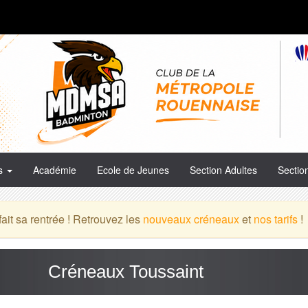
es
Académie
Ecole de Jeunes
Section Adultes
Sectio
it sa rentrée ! Retrouvez les
nouveaux créneaux
et
nos tarifs
!
Créneaux Toussaint