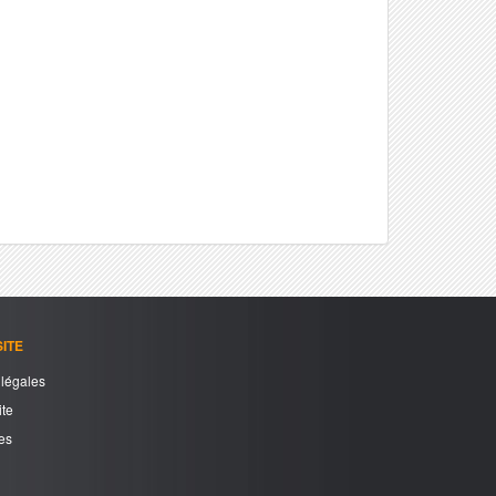
ITE
légales
ite
es