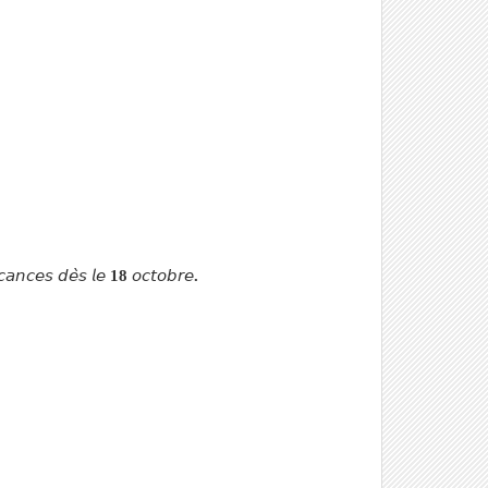
𝘤𝘢𝘯𝘤𝘦𝘴
𝘥𝘦̀𝘴
𝘭𝘦
18
𝘰𝘤𝘵𝘰𝘣𝘳𝘦
.