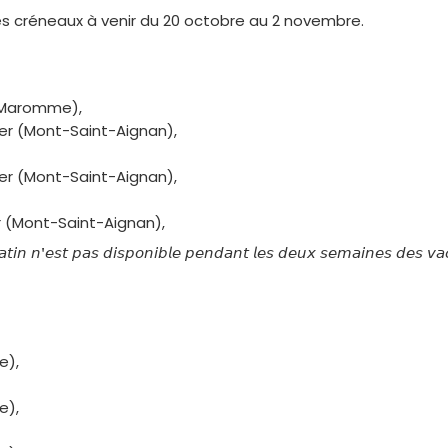
les créneaux à venir du 20 octobre au 2 novembre.
 (Maromme),
er (Mont-Saint-Aignan),
er (Mont-Saint-Aignan),
r (Mont-Saint-Aignan),
𝘵𝘪𝘯
𝘯
'
𝘦𝘴𝘵
𝘱𝘢𝘴
𝘥𝘪𝘴𝘱𝘰𝘯𝘪𝘣𝘭𝘦
𝘱𝘦𝘯𝘥𝘢𝘯𝘵
𝘭𝘦𝘴
𝘥𝘦𝘶𝘹
𝘴𝘦𝘮𝘢𝘪𝘯𝘦𝘴
𝘥𝘦𝘴
𝘷𝘢
e),
e),