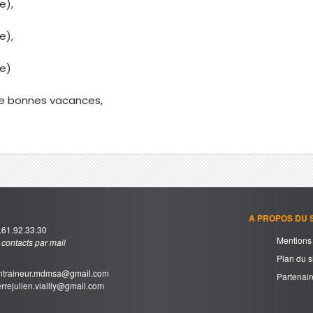
e),
e),
e)
de bonnes vacances,
A PROPOS DU S
61.92.33.30
Mentions 
s contacts par mail
Plan du s
traineur.mdmsa@gmail.com
Partenair
rrejulien.viailly@gmail.com